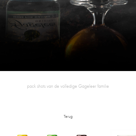
pack shots van de volledige Gageleer familie
Terug