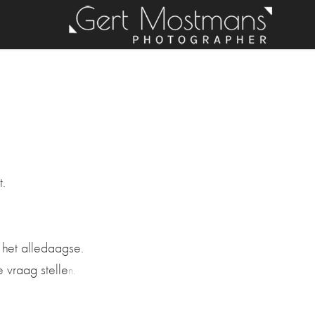
t.
n het alledaagse.
 vraag stelle
n.