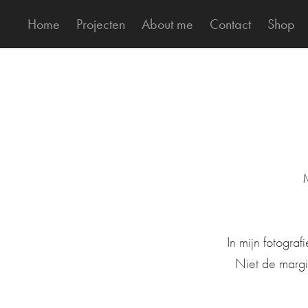
Home
Projecten
About me
Contact
Shop
M
In mijn fotograf
Niet de margin